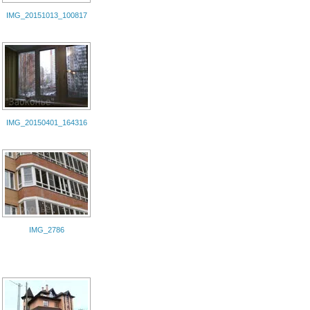
IMG_20151013_100817
IMG_20150401_164316
IMG_2786