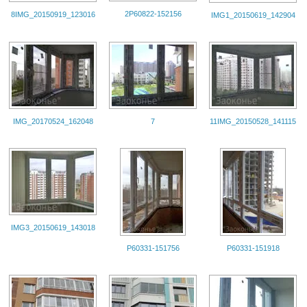
2P60822-152156
8IMG_20150919_123016
IMG1_20150619_142904
IMG_20170524_162048
7
11IMG_20150528_141115
IMG3_20150619_143018
P60331-151756
P60331-151918