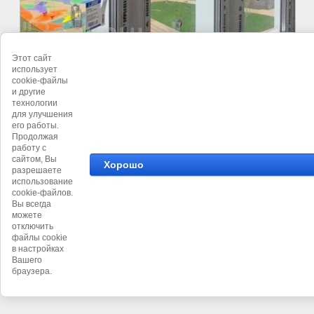
Этот сайт
©
использует
cookie-файлы
и другие
технологии
для улучшения
его работы.
Продолжая
работу с
сайтом, Вы
Хорошо
разрешаете
использование
cookie-файлов.
Вы всегда
можете
отключить
файлы cookie
в настройках
Вашего
браузера.